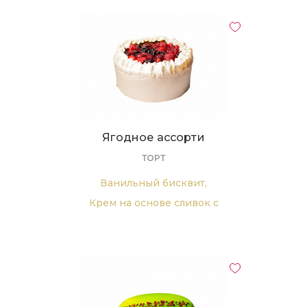
Ягодное ассорти
ТОРТ
Ванильный бисквит,
Крем на основе сливок с
добавлением натурального
йогурта,
Малиновый конфитюр,
Украшен ягодами (малина, черная
смородина, вишня, клубника,